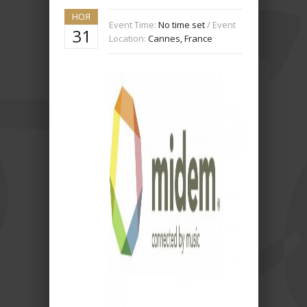
НОЯ
Event Time:
No time set
/ Event
31
Location:
Cannes, France