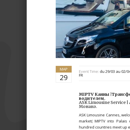
МАР
Event Time:
du 29/03 au 02/0
29
FR
MIPTV Канны |Трансфе
водителем.
ASK Limousine Service 
Монако.
ASK Limousine Cannes, welcom
market( MIPTV into Palais 
hundred countries meet up e