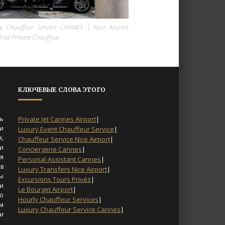
y Chauffeur Service CANNES | Nice Airport
End Private Chauffeur
КЛЮЧЕВЫЕ СЛОВА ЭТОГО
ть
Private Jet Cannes Airport
|
 и
Luxury Event Chauffeur Service
|
я,
Chauffeur Service Nice Airport
|
 и
Conciergerie Cannes
|
ия
Personal-Assistant Cannes
|
 в
Luxury Transfers Nice Airport
|
ы
Excursions Tours Privés
|
и
Le Bourget Airport
|
о
Hourly Chauffeur Services
|
м
Luxury Chauffeur Service Cannes
|
и