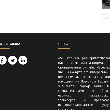
Luxur
High-
OCIAL MEDIA
О НАС
ASK Limousine рад приветствова
Вас на своём сайте информации
бронирования онлайн. Надеемс
что Вы найдёте его интересным
полезным для Вас. Наша компан
находится на Лазурном Берегу,
знаменитом городе Канны. М
специализируемся в област
частного пассажирског
транспорта и предлагае
персонализированные услуг
консьержа.